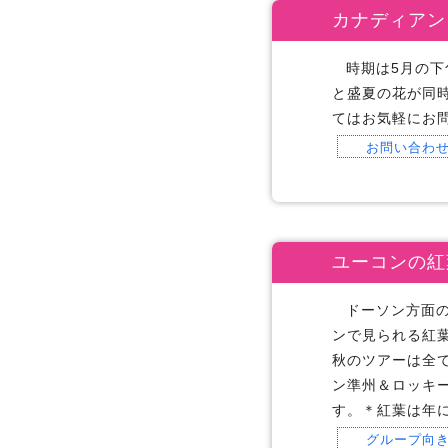
カナディアン
時期は5月の
と盛夏の花が同
てはお気軽にお
お問い合わ
ユーコンの紅
ドーソン方面
ンで見られる紅
秋のツアーは全
ン準州＆ロッキ
す。＊紅葉は年
グループ向