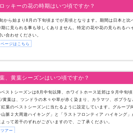
ロッキーの花の時期はいつ頃ですか？
下旬から始まり8月の下旬頃までが見頃となります。期間は日本と比
時期に見られる事も珍しくありません。特定の花や花の見られるハ
問い合わせください。
せページはこちら
葉、黄葉シーズンはいつ頃ですか？
のベストシーズンは8月中旬以降、ホワイトホース近郊は９月中旬
葉/黄葉は、ツンドラの木々や草が赤く染まり、カラマツ、ポプラな
て紅葉のベストシーズンに当たるように設定しています。グループ
ー山脈２大周遊ハイキング」と「ラストフロンティア ハイキング」
によって若干のずれがございますので、ご了承ください。
きツアー