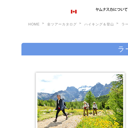
>
>
>
HOME
全ツアーカタログ
ハイキング＆登山
ラ
ツアーTOP
｜
ツアーの流れ
｜
イメージギャ
ラ